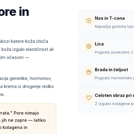
ore in
Nos in T-cona
Največja gostota lojn
skozi katere koža izloča
Lica
oža izgubi elastičnost ali
Pogosto povezano z i
ostim očesom —
Brada in čeljust
acija genetike, hormonov,
Pogosto hormonsko 
a krema iz drogerije redko
ve.
Celoten obraz pri 
Z izgubo kolagena p
vrata." Pore nimajo
a jih ne zapre — lahko
o kolagena in