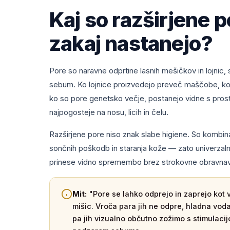
Kaj so razširjene p
zakaj nastanejo?
Pore so naravne odprtine lasnih mešičkov in lojnic, 
sebum. Ko lojnice proizvedejo preveč maščobe, ko k
ko so pore genetsko večje, postanejo vidne s pr
najpogosteje na nosu, licih in čelu.
Razširjene pore niso znak slabe higiene. So kombin
sončnih poškodb in staranja kože — zato univerzaln
prinese vidno spremembo brez strokovne obravna
Mit:
"Pore se lahko odprejo in zaprejo kot 
mišic. Vroča para jih ne odpre, hladna vod
pa jih vizualno občutno zožimo s stimulacij