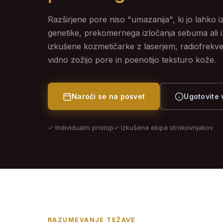
Razširjene pore niso "umazanija", ki jo lahko 
genetike, prekomernega izločanja sebuma ali 
izkušene kozmetičarke z laserjem, radiofrekve
vidno zožijo pore in poenotijo teksturo kože.
Naroči se na posvet
Ugotovite 
✓ Individualni pristop
✓ Izkušena ekipa strokovnjakov
RAZUMEVANJE TEŽAVE