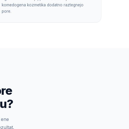
komedogena kozmetika dodatno raztegnejo
pore.
ore
ru?
i ene
zultat.