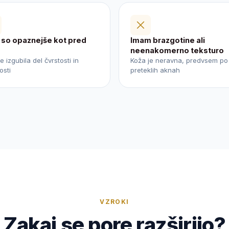
 so opaznejše kot pred
Imam brazgotine ali
neenakomerno teksturo
e izgubila del čvrstosti in
Koža je neravna, predvsem po
osti
preteklih aknah
VZROKI
Zakaj se pore razširijo?