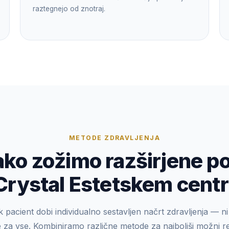
raztegnejo od znotraj.
METODE ZDRAVLJENJA
ko zožimo razširjene p
Crystal Estetskem cent
 pacient dobi individualno sestavljen načrt zdravljenja — n
e za vse. Kombiniramo različne metode za najboljši možni re