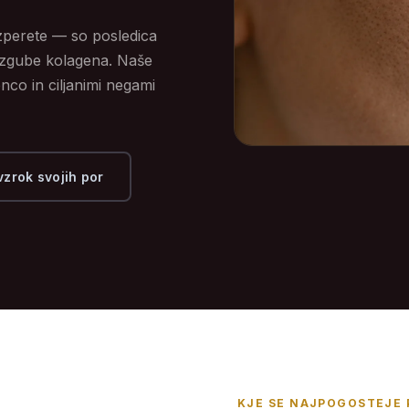
izperete — so posledica
izgube kolagena. Naše
nco in ciljanimi negami
vzrok svojih por
KJE SE NAJPOGOSTEJE 