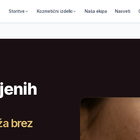
Storitve
Kozmetični izdelki
Naša ekipa
Nasveti
jenih
ža brez