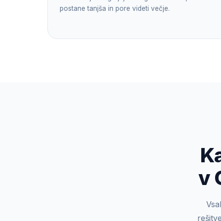
postane tanjša in pore videti večje.
Ka
v 
Vsak
rešitv