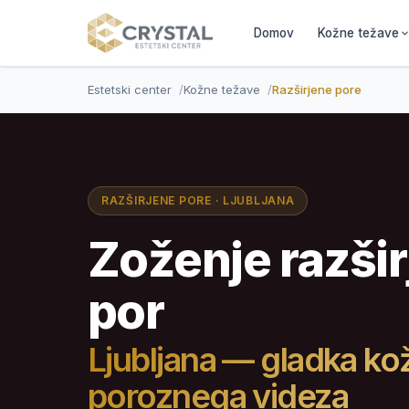
Domov
Kožne težave
Estetski center
Kožne težave
Razširjene pore
RAZŠIRJENE PORE · LJUBLJANA
Zoženje razšir
por
Ljubljana — gladka ko
poroznega videza