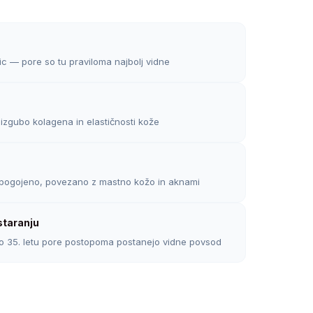
ic — pore so tu praviloma najbolj vidne
zgubo kolagena in elastičnosti kože
pogojeno, povezano z mastno kožo in aknami
staranju
o 35. letu pore postopoma postanejo vidne povsod