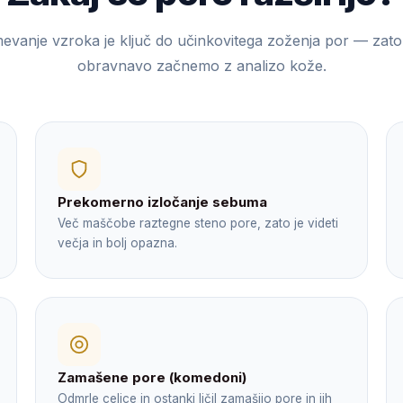
vanje vzroka je ključ do učinkovitega zoženja por — zat
obravnavo začnemo z analizo kože.
Prekomerno izločanje sebuma
Več maščobe raztegne steno pore, zato je videti
večja in bolj opazna.
Zamašene pore (komedoni)
Odmrle celice in ostanki ličil zamašijo pore in jih