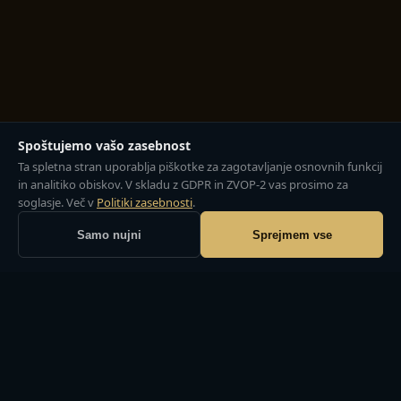
Spoštujemo vašo zasebnost
Ta spletna stran uporablja piškotke za zagotavljanje osnovnih funkcij
in analitiko obiskov. V skladu z GDPR in ZVOP-2 vas prosimo za
soglasje. Več v
Politiki zasebnosti
.
Samo nujni
Sprejmem vse
ZASEBNA AMBULANTA · LJUBLJANA
Crystal Medicinski Center